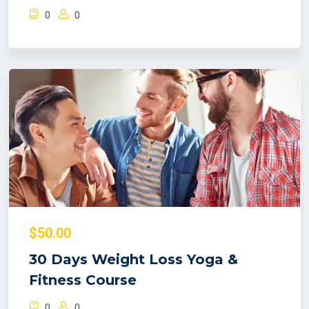
0
0
$50.00
30 Days Weight Loss Yoga &
Fitness Course
0
0