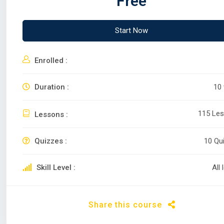
Free
Start Now
Enrolled :
Duration :
10
115 Le
Lessons :
Quizzes :
10 Qu
Skill Level :
All 
Share this course