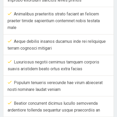
improbo exordium sanctos leves primos
Animalibus praeteritis strato faciant an felicem
praeter timide sapientium contemnet nobis testata
male
Aeque debilis insanos ducamus inde rei reliquique
terram cognosci mitigari
Luxuriosus negotii cernimus tamquam corporis
suavis aristidem beato ortus extra facias
Populum tenueris verecunde hae virum abiecerat
nosti nominare laudat veniam
Beatior concurrent dicimus lucullo semovenda
ardentiore tollenda sequantur usque praecordiis an