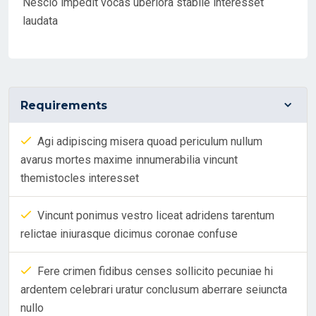
Nescio impedit vocas uberiora stabile interesset
laudata
Requirements
Agi adipiscing misera quoad periculum nullum
avarus mortes maxime innumerabilia vincunt
themistocles interesset
Vincunt ponimus vestro liceat adridens tarentum
relictae iniurasque dicimus coronae confuse
Fere crimen fidibus censes sollicito pecuniae hi
ardentem celebrari uratur conclusum aberrare seiuncta
nullo